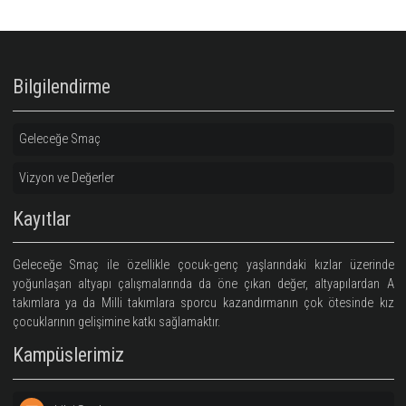
Eczacıbaşı Siyah
Eczacıbaşı Siy
Kapüşonlu Hoodie
Kapüşonlu Hoodie
(Fermuarlı)
1.935,00 TRY
1.935,00 TRY
Bilgilendirme
Geleceğe Smaç