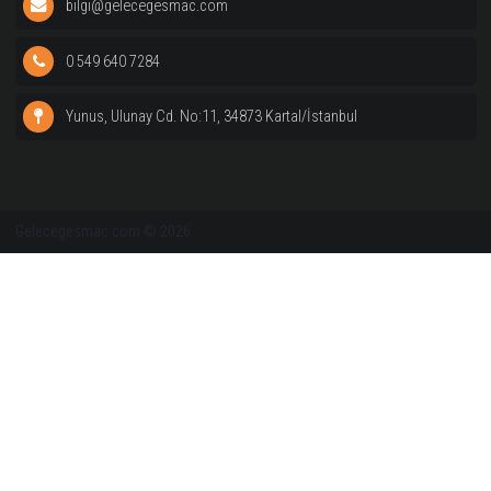
Vizyon ve Değerler
Kayıtlar
Geleceğe Smaç ile özellikle çocuk-genç yaşlarındaki kızlar üze
yoğunlaşan altyapı çalışmalarında da öne çıkan değer, altyapıla
takımlara ya da Milli takımlara sporcu kazandırmanın çok ötesin
çocuklarının gelişimine katkı sağlamaktır.
Kampüslerimiz
bilgi@gelecegesmac.com
0 549 640 7284
Yunus, Ulunay Cd. No:11, 34873 Kartal/İstanbul