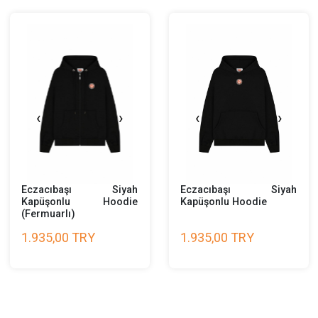
Turuncu File Çanta
Eczacıbaşı Tiger Kı
Çorap
745,00 TRY
165,00 TRY
‹
›
‹
›