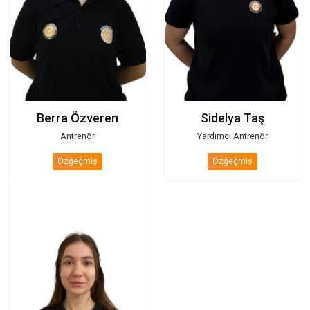
Gürhan Toker
Emrullah Tiryaki
Antrenör
Antrenör
Özgeçmiş
Özgeçmiş