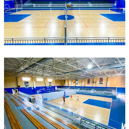
Aze Akçay
Antrenör
Özgeçmiş