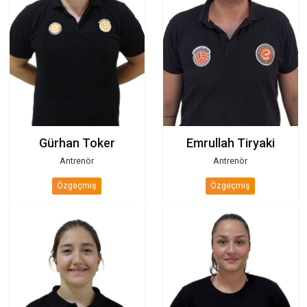
Alper Yavuz
Engin Baytekin
Antrenör
Antrenör
Özgeçmiş
Özgeçmiş