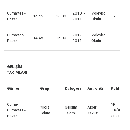
Cumartesi-
2013 -
Voleybol
12:00
13:15
2
Pazar
2014
Okulu
Cumartesi-
2015 -
Voleybol
13:30
14:45
-
Pazar
2016
Okulu
Cumartesi-
2010 -
Voleybol
14:45
16:00
-
Pazar
2011
Okulu
Cumartesi-
2012 -
Voleybol
14:45
16:00
-
Pazar
2013
Okulu
GELİŞİM
TAKIMLARI