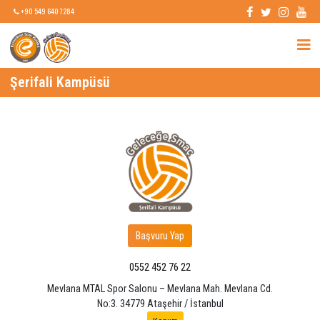
+90 549 640 7284
Şerifali Kampüsü
Başvuru Yap
0552 452 76 22