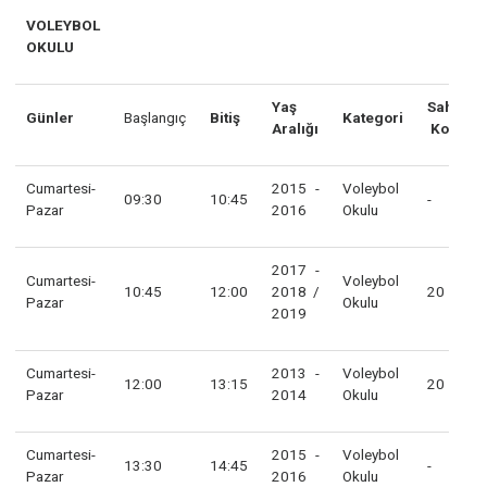
Cuma, Cumartesi ve Pazar günleri, Ataşehir’deki Mevla
yapılmaktadır.
VOLEYBOL
OKULU
Yaş
S
Günler
Başlangıç
Bitiş
Kategori
Aralığı
K
Cumartesi-
2015 -
Voleybol
09:30
10:45
-
Pazar
2016
Okulu
2017 -
Cumartesi-
Voleybol
10:45
12:00
2018 /
2
Pazar
Okulu
2019