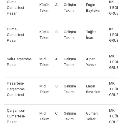
Günler
Grup
Kategori
Antrenör
Kat
Cuma-
Y
Yıldız
Gelişim
Alper
Cumartesi-
1.
Takım
Takımı
Yavuz
Pazar
GR
Cuma-
K
Küçük A
Gelişim
Engin
Cumartesi-
1.
Takım
Takımı
Baytekin
Pazar
GR
Cuma-
K
Küçük B
Gelişim
Tuğba
Cumartesi-
1.
Takım
Takımı
İnan
Pazar
GR
M
Salı-Perşembe-
Midi A
Gelişim
Alper
1.