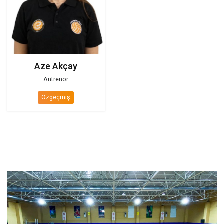
Berra Özveren
Sidelya Taş
Antrenör
Yardımcı Antrenör
Özgeçmiş
Özgeçmiş