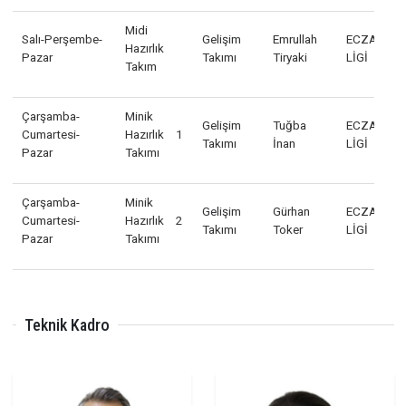
Pazar
Takım
Takımı
Yavuz
GR
Pazartesi-
M
Midi B
Gelişim
Engin
Perşembe-
1.
Takım
Takımı
Baytekin
Cumartesi
GR
Çarşamba-
M
Midi C
Gelişim
Gürhan
Cumartesi-
1.
Takım
Takımı
Toker
Pazar
GR
Midi
Salı-Perşembe-
Gelişim
Emrullah
EC
Hazırlık
Pazar
Takımı
Tiryaki
LİG
Takım
Çarşamba-
Minik
Gelişim
Tuğba
EC
Cumartesi-
Hazırlık 1
Takımı
İnan
LİG
Pazar
Takımı