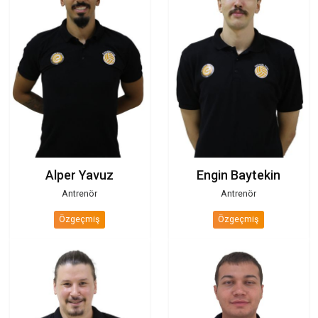
Berat Özveren
Hande Eren Özver
Kampüs Sorumlu Antrenörü
Koordinatör
Özgeçmiş
Özgeçmiş