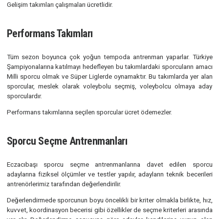
Resmi maçlara çıkmaya hazır olmayan ancak müsabaka yaşında
sporcular Hazırlık Takımları içinde yer alır ve yine haftada 
antrenman yaparlar. Bu takımlar Geleceğe Smaç turnuvalarında d
kazanarak resmi müsabakalara hazırlanırlar.
Gelişim takımları çalışmaları ücretlidir.
Performans Takımları
Tüm sezon boyunca çok yoğun tempoda antrenman yaparlar. Tü
Şampiyonalarına katılmayı hedefleyen bu takımlardaki sporcuların
Milli sporcu olmak ve Süper Liglerde oynamaktır. Bu takımlarda ye
sporcular, meslek olarak voleybolu seçmiş, voleybolcu olmaya
sporculardır.
Performans takımlarına seçilen sporcular ücret ödemezler.
Sporcu Seçme Antrenmanları