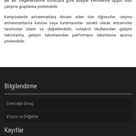
Eczacıbaşı sporcu seçme antrenmanlarına davet edilen s
adaylarına fiziksel ölçümler ve testler yapılır, adayların teknik bece
antrenörlerimiz tarafından değerlendirilir.
Değerlendirmede sporcunun boyu öncelikli bir kriter olmakla birlikte
kuvvet, koordinasyon becerisi gibi özellikler de seçme kriterleri ar
yer alır. Değerlendirme sonucuna göre adaylar kendilerine uygu
çalışma gruplarına yönlendirilir.
Kampüslerde antrenmanlara devam eden tüm öğrenciler -
antrenmanlarına katılsın veya katılmasınlar- sürekli olarak antre
tarafından izlenir ve değerlendirilir; voleybol okullarından g
takımlarına, gelişim takımlarından performans takımlarına s
yönlendirilir.