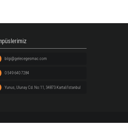
Kampüslerimiz
kızlar
bilgi@gelecegesmac.com
 çıkan
sporcu
0 549 640 7284
şimine