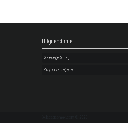
Antrenör
Kampüs 
Antr
Özgeçmiş
Özge
Bilgilendirme
Geleceğe Smaç
Vizyon ve Değerler