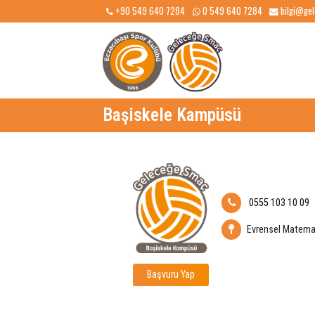
+90 549 640 7284
0 549 640 7284
b
Başiskele Kampüsü
0555 103
Evrensel
Başvuru Yap