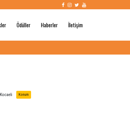
z
Etkinlikler
Ödüller
Haberler
İletişim
41090 Başiskele/Kocaeli
Konum