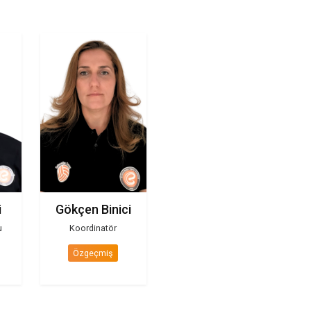
Soner Binici - Burakcan Çobanoğlu
Binici
Gökçen Binici