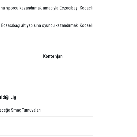
cıbaşı alt yapılarına sporcu kazandırmak amacıyla Eczacıbaşı Kocaeli
n çalışmalar ile Eczacıbaşı alt yapısına oyuncu kazandırmak, Kocaeli
ı
Kontenjan
-2016-2017
Katıldığı Lig