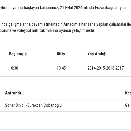
rak voleybol hayatına başlayan kulübümüz, 21 Eylül 2024 yılında Ecza
ştır.
ocaeli ilinde çalışmalarına devam etmektedir. Amacımız her sene yapıla
 ülke sporuna ve voleybol milli takımlarına oyuncu yetiştirmektir.
Başlangıç
Bitiş
Yaş Aralığ
10:30
13:45
2014-2015
Antrenörü