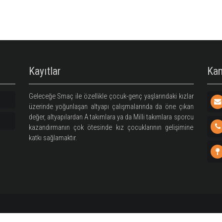
Sorumlu
Koordinatör
enörü
Özgeçmiş
çmiş
Kayıtlar
Geleceğe Smaç ile özellikle çocuk-genç yaşlarındaki 
üzerinde yoğunlaşan altyapı çalışmalarında da öne
değer, altyapılardan A takımlara ya da Milli takımlara 
kazandırmanın çok ötesinde kız çocuklarının geli