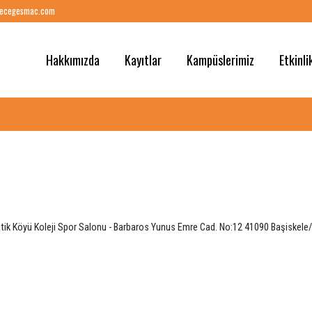
ilgi@gelecegesmac.com
Hakkımızda
Kayıtlar
Kampüslerimi
 10 09
 Matematik Köyü Koleji Spor Salonu - Barbaros Yunus Emre Cad. No:12 