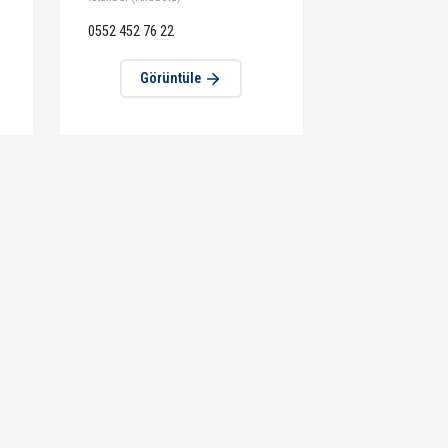
tüle
Görüntüle
Kampüsü
Şerifali Kampüsü
R SALONU - Yeğen
Mevlana MTAL Spor Salonu –
Mevlana Mah. Mevlana Cd. No:3.
34779 Ataşehir / İstanbul
İstanbul (Anadolu)
0552 452 76 22
tüle
Görüntüle