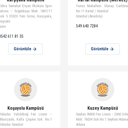
Görüntüle
Görün
Karşıyaka Kampüsü
Kartal Kamp
Zehra Semahat Erişen İlkokulu Spor
Yunus Mahallesi
Salonu – Soğukkuyu Mah. 1847/17
No:11 Kartal / İst
sok 5 35520 Yeni Girne, Karşıyaka,
İstanbul (Anadolu
Bayraklı
549 640 7284
İzmir
0542 611 81 35
Görüntüle
Görün