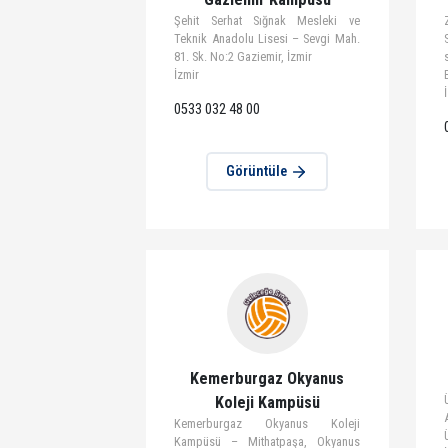
Görüntüle
Gaziemir Kampüsü
Şehit Serhat Sığnak Mesleki ve
Teknik Anadolu Lisesi – Sevgi Mah.
81. Sk. No:2 Gaziemir, İzmir
İzmir
0533 032 48 00
Görüntüle