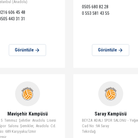
Koşuyolu Kampüsü
Kuzey 
Üsküdar Validebağ Fen Lisesi –
Seyhan İMKB Fen L
Altunizade, Kalfa Çeşme Sok. No:1
Mah. 76034 Sok N
Üsküdar İstanbul
Adana
İstanbul (Anadolu)
0505 680 82 28
0216 606 45 48
0 553 581 43 55
0505 443 31 31