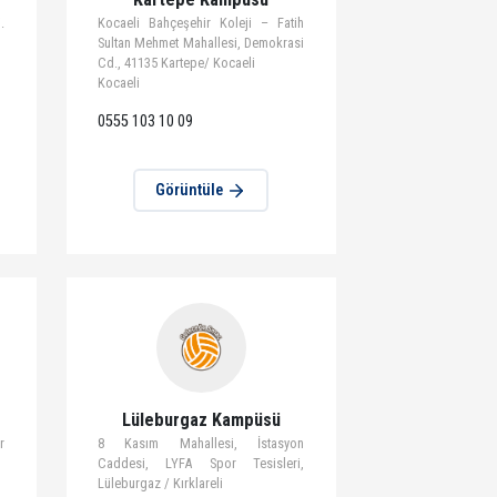
tüle
Görüntüle
üsü (Merkez)
Kartepe Kampüsü
. Ulunay Caddesi.
Kocaeli Bahçeşehir Koleji – Fatih
anbul
Sultan Mehmet Mahallesi, Demokrasi
)
Cd., 41135 Kartepe/ Kocaeli
Kocaeli
0555 103 10 09
tüle
Görüntüle