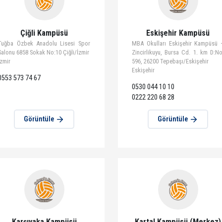
Görüntüle
Görün
Çiğli Kampüsü
Eskişehi
Tuğba Özbek Anadolu Lisesi Spor
MBA Okulları Es
Salonu 6858 Sokak No:10 Çiğli/İzmir
Zincirlikuyu, Bur
İzmir
596, 26200 Tepeba
Eskişehir
0553 573 74 67
0530 044 10 10
0222 220 68 28