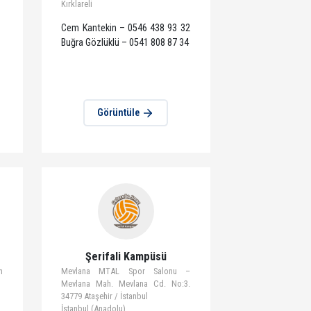
Kampüsü
Lüleburgaz Kampüsü
isesi – 2000 Evler
8 Kasım Mahallesi, İstasyon
o:1 Seyhan/Adana
Caddesi, LYFA Spor Tesisleri,
Lüleburgaz / Kırklareli
Kırklareli
Cem Kantekin – 0546 438 93 32
Buğra Gözlüklü – 0541 808 87 34