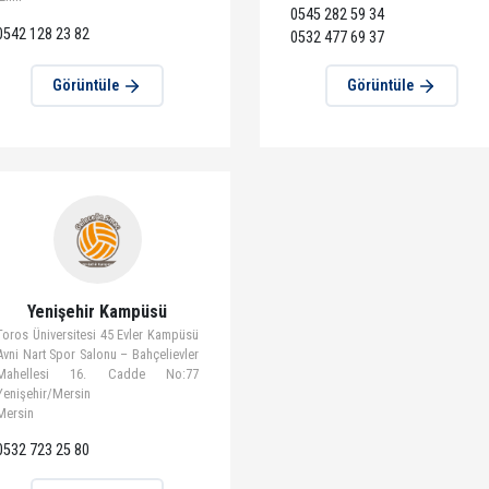
Görüntüle
Görün
Mavişehir Kampüsü
Saray 
15 Temmuz Şehitler Anadolu Lisesi
BEYZA ADALI SPO
Spor Salonu Şemikler, Anadolu Cd.
Cad No :9A Saray
No: 689 Karşıyaka/İzmir
Tekirdağ
İzmir
0545 282 59 34
0542 128 23 82
0532 477 69 37
Görüntüle
Görün