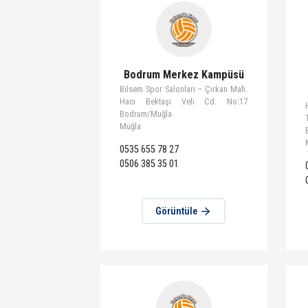
Görüntüle
Bodrum Merkez Kampüsü
Bilsem Spor Salonları – Çırkan Mah.
Hacı Bektaşi Veli Cd. No:17
Bodrum/Muğla
Muğla
0535 655 78 27
0506 385 35 01