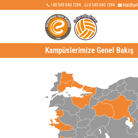
+90 549 640 7284
0 549 640 7284
b
Kampüslerimize Genel Ba