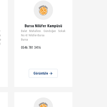
tüle
Görüntüle
 Kampüsü
Bursa Nilüfer Kampüsü
u Anadolu Lisesi –
Balat Mahallesi. Gündoğan Sokak
nçlik Cad. Blok
No:4/ Nilüfer-Bursa
/İzmir Özel Ege
Bursa
Sk. No:3 Bornova/
0546 781 3416