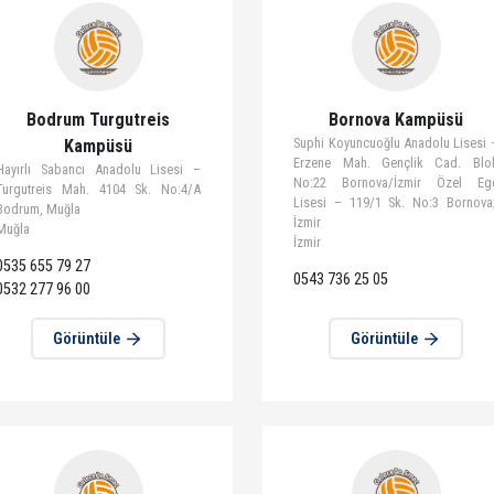
Görüntüle
Görün
Bodrum Turgutreis
Bornova
Suphi Koyuncuoğl
Kampüsü
Erzene Mah. Ge
Hayırlı Sabancı Anadolu Lisesi –
No:22 Bornova
Turgutreis Mah. 4104 Sk. No:4/A
Lisesi – 119/1 
Bodrum, Muğla
İzmir
Muğla
İzmir
0535 655 79 27
0543 736 25 05
0532 277 96 00