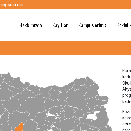
ilgi@gelecegesmac.com
Hakkımızda
Kayıtlar
Kampüslerimi
kış