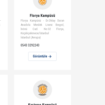
tüle
Görüntüle
r Kampüsü
Florya Kampüsü
kişehir Kampüsü –
Florya Kampüsü - Dr.Oktay Duran
sa Cd. 1. km D:No:
Anadolu Meslek Lisesi Beşyol,
şı/Eskişehir
İnönü Cad. No:32 Florya,
Küçükçekmece/İstanbul
İstanbul (Avrupa)
0543 3292243