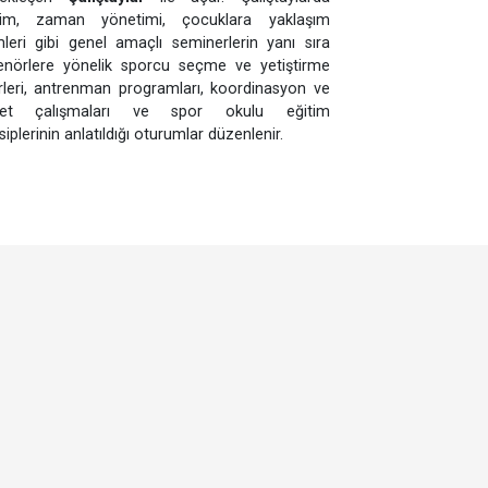
sezonu, alt yapı ve spor okulları organizasyonunda
görev alan teknik ve idari kadrosunun katılımı ile
gerçekleşen
Çalıştaylar
ile açar. Çalıştaylarda
iletişim, zaman yönetimi, çocuklara yaklaşım
biçimleri gibi genel amaçlı seminerlerin yanı sıra
antrenörlere yönelik sporcu seçme ve yetiştirme
kriterleri, antrenman programları, koordinasyon ve
kuvvet çalışmaları ve spor okulu eğitim
prensiplerinin anlatıldığı oturumlar düzenlenir.