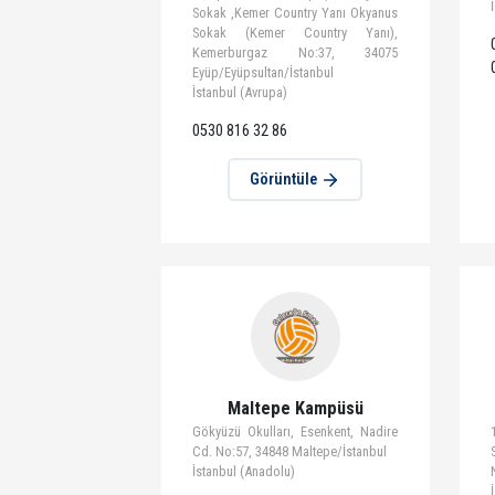
Kemerburgaz Okyanus
Koleji Kampüsü
Kemerburgaz Okyanus Koleji
Kampüsü – Mithatpaşa, Okyanus
Sokak ,Kemer Country Yanı Okyanus
Sokak (Kemer Country Yanı),
Kemerburgaz No:37, 34075
Eyüp/Eyüpsultan/İstanbul
İstanbul (Avrupa)
0530 816 32 86