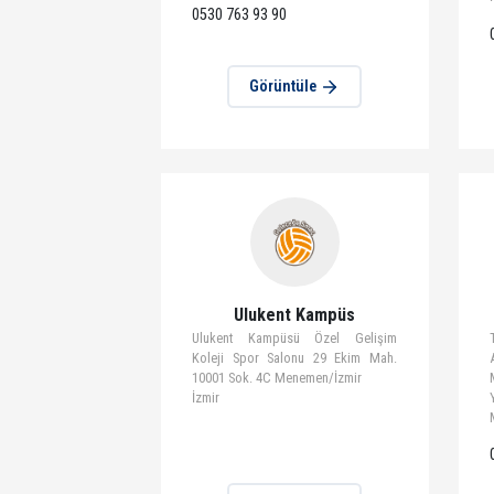
Görüntüle
Maltepe Kampüsü
Gökyüzü Okulları, Esenkent, Nadire
Cd. No:57, 34848 Maltepe/İstanbul
İstanbul (Anadolu)
0530 763 93 90
Görüntüle