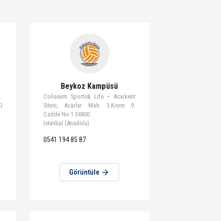
t Kampüsü
Beykoz Kampüsü
ulları – İnönü Mah.
Coliseum Sports& Life – Acarkent
kak 06370
Sitesi, Acarlar Mah. 3.Kısım 9.
ra
Cadde No:1 34800
İstanbul (Anadolu)
0541 194 85 87