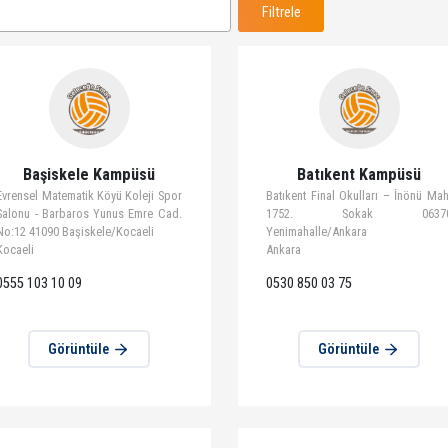
Kampüs Adı
Filtrele
Başiskele Kampüsü
Batıken
Evrensel Matematik Köyü Koleji Spor
Batıkent Final Ok
Salonu - Barbaros Yunus Emre Cad.
1752. So
No:12 41090 Başiskele/Kocaeli
Yenimahalle/Anka
Kocaeli
Ankara
0555 103 10 09
0530 850 03 75