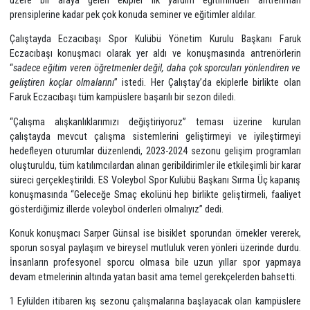
kapsamında 2023-2024 sezonunda faaliyetlerini sürdürecek olan İst
Ankara, İzmir, Bursa, Kocaeli, Tekirdağ, Muğla, Mersin, Adana, Esk
illerindeki toplam 25 kampüste görev alan 180 teknik ve idari ekip 
İstanbul’da Kovan Spor Kültürü Merkezi’nde buluştu. Sezona hazır
üzere bir araya gelen ekipler ilk yardım eğitiminden antr
prensiplerine kadar pek çok konuda seminer ve eğitimler aldılar.
Çalıştayda Eczacıbaşı Spor Kulübü Yönetim Kurulu Başkanı 
Eczacıbaşı konuşmacı olarak yer aldı ve konuşmasında antrenör
“
sadece eğitim veren öğretmenler değil, daha çok sporcuları yönlendi
geliştiren koçlar olmalarını
” istedi. Her Çalıştay’da ekiplerle birlikt
Faruk Eczacıbaşı tüm kampüslere başarılı bir sezon diledi.
“Çalışma alışkanlıklarımızı değiştiriyoruz” teması üzerine ku
çalıştayda mevcut çalışma sistemlerini geliştirmeyi ve iyileşt
hedefleyen oturumlar düzenlendi, 2023-2024 sezonu gelişim progr
oluşturuldu, tüm katılımcılardan alınan geribildirimler ile etkileşimli bi
süreci gerçekleştirildi. ES Voleybol Spor Kulübü Başkanı Sırma Üç k
konuşmasında “Geleceğe Smaç ekolünü hep birlikte geliştirmeli, fa
gösterdiğimiz illerde voleybol önderleri olmalıyız” dedi.