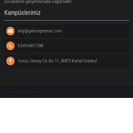
Vizyon ve Değerler
Kayıtlar
Geleceğe Smaç ile özellikle çocuk-genç yaşlarındaki kızlar üze
yoğunlaşan altyapı çalışmalarında da öne çıkan değer, altyapıla
takımlara ya da Milli takımlara sporcu kazandırmanın çok ötesin
çocuklarının gelişimine katkı sağlamaktır.
Kampüslerimiz
bilgi@gelecegesmac.com
0 549 640 7284
Yunus, Ulunay Cd. No:11, 34873 Kartal/İstanbul