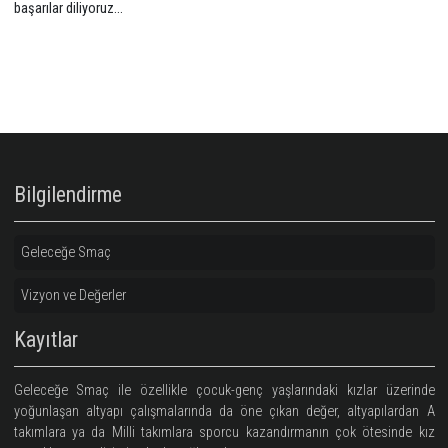
Konuk konuşmacı Sarper Günsal ise bisiklet sporundan örnekler ve
sporun sosyal paylaşım ve bireysel mutluluk veren yönleri üzerinde 
İnsanların profesyonel sporcu olmasa bile uzun yıllar spor ya
devam etmelerinin altında yatan basit ama temel gerekçelerden bahs
1 Eylülden itibaren kış sezonu çalışmalarına başlayacak olan kamp
başarılar diliyoruz…
Bilgilendirme
Geleceğe Smaç