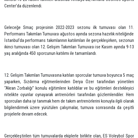
Eczacıbaşı Spor Kulübü’nün 6-18 yaş aralığındaki kızlarımızın vole
tanıştırılmasını ve spor kültürü ile yetiştirilmesini amaçlayan, 2015 y
hayata geçirilen Geleceğe Smaç projesi kapsamında, 12-1
aralığındaki sporcuları bir araya getiren 2022 – 2023 sezonu turnuval
ikincisi 13-20 Kasım tarihleri arasında Antalya’da, Nirvana Cosmos 
Center’da düzenlendi.
Geleceğe Smaç projesinin 2022-2023 sezonu ilk turnuvası ola
Performans Takımları Turnuvası ağustos ayında sezona hazırlık nitel
İstanbul’da performans takımlarının katılımları ile gerçekleşirken, s
ikinci turnuvası olan 12. Gelişim Takımları Turnuvası ise Kasım ayınd
yaş aralığında 450 sporcunun katılımı ile tamamlandı.
12. Gelişim Takımları Turnuvasına katılan sporcular turnuva boyunca
yaparken, Sızdırma eğitmenlerinden Derya Özer tarafından yöne
“Akran Zorbalığı” konulu eğitimlere katıldılar ve bu eğitimleri destek
nitelikte oyunlar oynayarak antrenörleri tarafından gözlemlendile