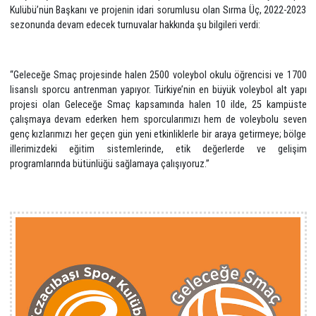
sporcuları daha iyi tanımak hem de takım antrenörlerini konuyla ilgili 
bilgilendirmek üzere yürütülen çalışmalar, turnuva sonrasında da ç
projelerle devam edecek.
Gerçekleştirilen tüm turnuvalarda ekiplerle birlikte olan, ES Voleybo
Kulübü’nün Başkanı ve projenin idari sorumlusu olan Sırma Üç, 202
sezonunda devam edecek turnuvalar hakkında şu bilgileri verdi:
“Geleceğe Smaç projesinde halen 2500 voleybol okulu öğrencisi v
lisanslı sporcu antrenman yapıyor. Türkiye’nin en büyük voleybol al
projesi olan Geleceğe Smaç kapsamında halen 10 ilde, 25 kam
çalışmaya devam ederken hem sporcularımızı hem de voleybolu 
genç kızlarımızı her geçen gün yeni etkinliklerle bir araya getirmeye;
illerimizdeki eğitim sistemlerinde, etik değerlerde ve ge
programlarında bütünlüğü sağlamaya çalışıyoruz.”